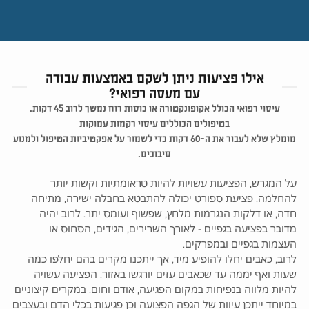
אילו פציעות ניתן לשקם באמצעות עבודה
עם מעסה רפואי?
עיסוי רפואי הכולל אקופונקטורה או כוסות רוח נמשך לרוב 45 דקות.
בטיפולים הכוללים עיסוי רקמות עמוקות
מומלץ שלא לעבור את ה-60 דקות כדי לשמור על אפקטיביות הטיפול ולמנוע
סיבוכים.
על המגרש, הפציעות עשויות להיות טראומתיות וקשות יותר
להחלמה. פציעת ספורט יכולה להתבטא בחבלה ישירה, מתיחה
חדה, או דלקות הנגרמות מלחץ, שפשוף ועומס יתר. לרוב יהיה
מדובר בפציעה בגפיים - לאורך השרירים, הגידים, הסחוס או
העצמות בגפיים ובמפרקים.
לרוב, כאבים יחלו להופיע מיד, אך ייתכנו מקרים בהם יחלפו כמה
שעות ואף יממה עד שכאבים עזים יורגשו באזור. הפציעה עשויה
להיות מלווה בנפיחות במקום הפגיעה, אודם וחום. במקרים קיצוניים
במיוחד ייתכן עיוות של הגפה הפצועה וכן פגיעות בכלי הדם ובעצבים