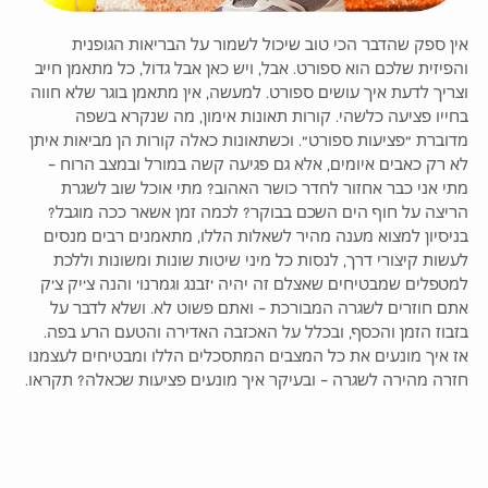
אין ספק שהדבר הכי טוב שיכול לשמור על הבריאות הגופנית
והפיזית שלכם הוא ספורט. אבל, ויש כאן אבל גדול, כל מתאמן חייב
וצריך לדעת איך עושים ספורט. למעשה, אין מתאמן בוגר שלא חווה
בחייו פציעה כלשהי. קורות תאונות אימון, מה שנקרא בשפה
מדוברת "פציעות ספורט". וכשתאונות כאלה קורות הן מביאות איתן
לא רק כאבים איומים, אלא גם פגיעה קשה במורל ובמצב הרוח –
מתי אני כבר אחזור לחדר כושר האהוב? מתי אוכל שוב לשגרת
הריצה על חוף הים השכם בבוקר? לכמה זמן אשאר ככה מוגבל?
בניסיון למצוא מענה מהיר לשאלות הללו, מתאמנים רבים מנסים
לעשות קיצורי דרך, לנסות כל מיני שיטות שונות ומשונות וללכת
למטפלים שמבטיחים שאצלם זה יהיה 'זבנג וגמרנו' והנה צ'יק צ'ק
אתם חוזרים לשגרה המבורכת – ואתם פשוט לא. ושלא לדבר על
בזבוז הזמן והכסף, ובכלל על האכזבה האדירה והטעם הרע בפה.
אז איך מונעים את כל המצבים המתסכלים הללו ומבטיחים לעצמנו
חזרה מהירה לשגרה – ובעיקר איך מונעים פציעות שכאלה? תקראו.