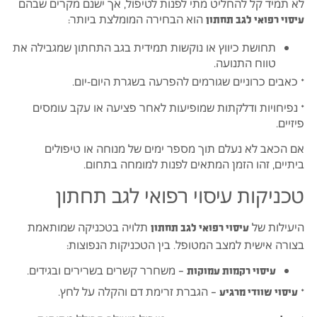
לא תמיד קל להחליט מתי לפנות לטיפול, אך ישנם מקרים שבהם
הוא הבחירה המומלצת ביותר:
עיסוי רפואי לגב תחתון
תחושת כיווץ או נוקשות תמידית בגב התחתון שמגבילה את
טווח התנועה.
* כאבים כרוניים שגורמים להפרעה בשגרת היום-יום.
* נפיחויות ודלקתות שמופיעות לאחר פציעה או עקב עומסים
פיזיים.
אם הכאב לא נעלם תוך מספר ימים של מנוחה או טיפולים
ביתיים, זהו הזמן המתאים לפנות למומחה בתחום.
טכניקות עיסוי רפואי לגב תחתון
היעילות של
תלויה בטכניקה שמותאמת
עיסוי רפואי לגב תחתון
בצורה אישית למצב המטופל. בין הטכניקות הנפוצות:
– משחרר קשרים בשרירים ובגידים.
עיסוי רקמות עמוקות
*
– הגברת זרימת דם והקלה על לחץ.
עיסוי שוודי מרגיע