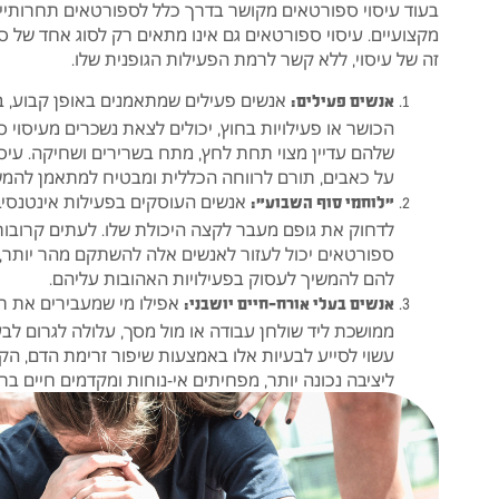
בעוד עיסוי ספורטאים מקושר בדרך כלל לספורטאים תחרותיים,
מקצועיים. עיסוי ספורטאים גם אינו מתאים רק לסוג אחד של ס
זה של עיסוי, ללא קשר לרמת הפעילות הגופנית שלו.
אנשים פעילים שמתאמנים באופן קבוע, ב
אנשים פעילים:
הכושר או פעילויות בחוץ, יכולים לצאת נשכרים מעיסוי
שלהם עדיין מצוי תחת לחץ, מתח בשרירים ושחיקה. עיסו
על כאבים, תורם לרווחה הכללית ומבטיח למתאמן להמשיך 
אנשים העוסקים בפעילות אינטנסיבי
"לוחמי סוף השבוע":
לדחוק את גופם מעבר לקצה היכולת שלו. לעתים קרובות ז
ספורטאים יכול לעזור לאנשים אלה להשתקם מהר יותר,
להם להמשיך לעסוק בפעילויות האהובות עליהם.
אפילו מי שמעבירים את רוב
אנשים בעלי אורח-חיים יושבני:
ממושכת ליד שולחן עבודה או מול מסך, עלולה לגרום לבע
עשוי לסייע לבעיות אלו באמצעות שיפור זרימת הדם, ה
ליציבה נכונה יותר, מפחיתים אי-נוחות ומקדמים חיים ברי