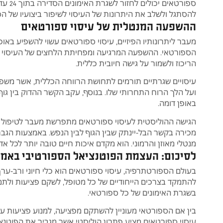
להסתגל ולשלב את היתרונות של העיסוי לשיפור ביצועיו של ה
ההשפעה המנטלית של עיסוי ספורטאים
מעבר ליתרונותיו הפיזיים, עיסוי ספורטאים עשוי להשפיע באו
הספורטאי. ההשפעה המרגיעה ומפחיתת הלחצים של העיסוי י
הריכוז ולשמור על גישה חיובית כללית.
עיסויים שגרתיים תורמים לתחושת הרווחה הכללית, אשר משפי
ועל הלך הרוח התחרותי שלו. בנוסף, עקב הקשר ההדוק בין ג
באופן דומה.
הגישה ההוליסטית לעיסוי ספורטאים מתפרשת מעבר לטיפול בבעי
מכירה בקשר הבל-יינתק שבין הגוף לבין הנפש. באמצעות הגב
מנטלי מאוזן והרמוני. הוא מקדם איכות חיים טובה יותר לכל א
לסיכום: העצמת הפוטנציאל הספורטיבי באמצ
בעולם הספורטתרפיה, עיסוי ספורטאים הוא כלי חיוני ורב-ערך 
להתמקד בצרכים הייחודיים של כל מטופל, לשקם פציעות ולתמו
בשגרת האימונים של כל ספורטאי.
בין אם הספורטאי מעוניין להשתקם מפציעה, למנוע פציעות עתי
עיסוי ספורטאים מציע פתרון הוליסטי אשר מגביר את הפוטנצ