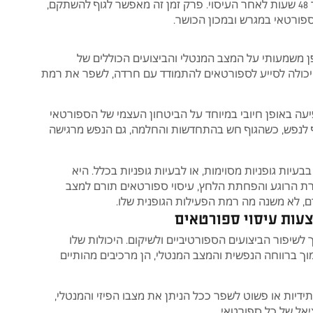
ספורטאים יכולים לחזור לשגרת האימונים הסדירה בתוך 24 עד 48 שעות לאחר העיסוי. פרק זמן זה מאפשר לגוף להשתקם,
ספורטאי במגרש ובמכון הכושר.
פן משמעותי על המצב המנטלי והביצועים הכוללים של
כולה לסייע לספורטאים להתמודד עם חרדה, לשפר את רמת
עה באופן חיובי במיוחד על הביטחון העצמי של הספורטאי
וף לנפש, כשהגוף חש בהתחדשות והחלמה, גם הנפש מרגישה
ות גופניות מסוימות, או לבעיות גופניות בכלל. היא
רת הרוגע והפחתת הלחץ, עיסוי ספורטאים תורם למצב
דם, לא משנה מה רמת הפעילות הגופנית שלו.
עות עיסוי ספורטאים
לשיפור הביצועים הספורטיביים ולשיקום. היכולות שלו
ך ברווחה הנפשית והמצב המנטלי, הן מרכיבים מהותיים
דיות או פשוט לשפר ככל הניתן את מצבו הפיזי והמנטלי,
יאל של כל ספורטאי.