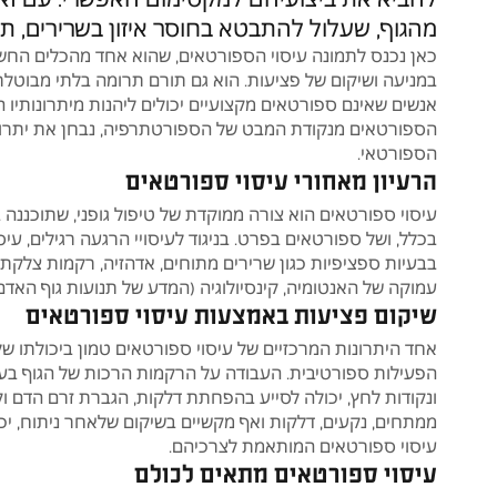
משה סלמון
Ofir Nissan
מהגוף, שעלול להתבטא בחוסר איזון בשרירים, תש
16 יולי 2026
19 יולי 2026
כאן נכנס לתמונה עיסוי הספורטאים, שהוא אחד מהכלים החש
במניעה ושיקום של פציעות. הוא גם תורם תרומה בלתי מבוטלת 
אנשים שאינם ספורטאים מקצועיים יכולים ליהנות מיתרונותיו ה
תמש זה השאיר רק דירוג.
חיים פתר לי בעיית גב שסחבתי
במשך שנים.
הספורטאים מנקודת המבט של הספורטתרפיה, נבחן את יתרונותיו
הוא עזר לי להבין את המקור
הספורטאי.
הפסיכולוגי של הבעיה וגם נתן לי
הרעיון מאחורי עיסוי ספורטאים
עיסוי רפואי מדהים שלא חוויתי
קרא עוד
עיסוי ספורטאים הוא צורה ממוקדת של טיפול גופני, שתוכננה 
כמותו.
בכלל, ושל ספורטאים בפרט. בניגוד לעיסויי הרגעה רגילים, 
הוא אדם הגון, נחמד ובעל ידע
בבעיות ספציפיות כגון שרירים מתוחים, אדהזיה, רקמות צלקת
יוצא דופן.
עמוקה של האנטומיה, קינסיולוגיה (המדע של תנועות גוף האדם
שיקום פציעות באמצעות עיסוי ספורטאים
אחד היתרונות המרכזיים של עיסוי ספורטאים טמון ביכולתו ש
הפעילות ספורטיבית. העבודה על הרקמות הרכות של הגוף בעזר
ונקודות לחץ, יכולה לסייע בהפחתת דלקות, הגברת זרם הדם 
ממתחים, נקעים, דלקות ואף מקשיים בשיקום שלאחר ניתוח, י
עיסוי ספורטאים המותאמת לצרכיהם.
עיסוי ספורטאים מתאים לכולם