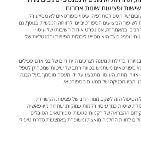
אסף דנוס
יצחק קבדה
ישות ופציעות שונות אחרות.
24 יולי 2026
30 יולי 2026
ובים של הספורטתרפיה. עיסוי ספורטאים לא מסייע רק
לשיפור הביצועים הספורטיביים ולרווחה הנפשית. בנוסף, גם
רבים. במאמר זה, אנו נפרט אודות חשיבותו של עיסוי
הגעתי לחיים אחרי תקופה
משתמש זה השאיר רק ד
עמוסה עם המון מתח בגב
 ונציג כיצד הוא מסייע ליכולות הפיזיות והמנטליות של
ובכתפיים, ויצאתי בן אדם אחר.
יחס אישי, קשב אמיתי לבקשות
שלי, ועבודה מדויקת בדיוק על
קרא עוד
במיוחד כדי לתת מענה לצרכים הייחודיים של בני אדם פעילים
הנקודות התפוסות. המקום נקי,
עיסוי ספורטאים משתמש בטווח רחב של שיטות שמטרתן לטפל
שקט ונעים, והאווירה מרגיעה
 ואזורי מתח. העיסוי מתבצע על ידי מעסה מוסמך בעל הבנה
כבר מהרגע שנכנסים. ממליץ
) והביו-מכניקה של תנועות הספורטאי.
בחום!
ל הטיפול הזה לשקם מגוון רחב של פציעות הקשורות
ת שיטות כגון עיסוי רקמות עמוקות, שחרור מיו-פאשיה
וקידום ההבראה של רקמות פגועות. ספורטאים הסובלים
כולים לחוות החלמה מואצת ומשופרת באמצעות סדרת טיפולי