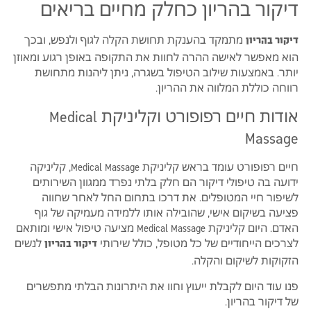
דיקור בהריון כחלק מחיים בריאים
מתמקד בהענקת תחושת הקלה לגוף ולנפש, ובכך
דיקור בהריון
הוא מאפשר לאישה ההרה לחוות את התקופה באופן רגוע ומאוזן
יותר. באמצעות שילוב הטיפול בשגרה, ניתן ליהנות מתחושת
רווחה כוללת המלווה את ההריון.
אודות חיים רפופורט וקליניקת Medical
Massage
חיים רפופורט עומד בראש קליניקת Medical Massage, קליניקה
ידועה בה טיפולי דיקור הם חלק בלתי נפרד ממגוון השירותים
לשיפור חיי המטופלים. את דרכו בתחום החל לאחר שחווה
פציעה בשיקום אישי, שהובילה אותו ללמידה מעמיקה של גוף
האדם. היום קליניקת Medical Massage מציעה טיפול אישי ומותאם
לצרכים הייחודיים של כל מטופל, כולל שירותי
לנשים
דיקור בהריון
הזקוקות לשיקום והקלה.
פנו עוד היום לקבלת ייעוץ וחוו את היתרונות הבלתי מתפשרים
של דיקור בהריון.