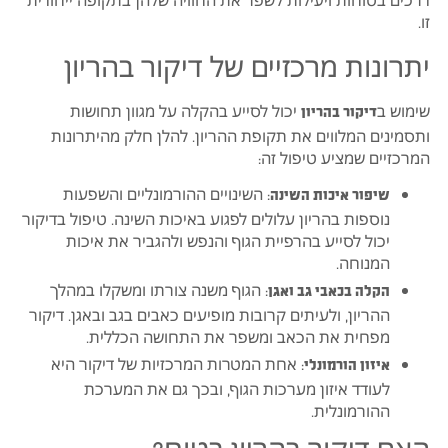
דרכים בטוחות ויעילות לשפר את החוויה שלהן בתקופה ייחודית
זו.
יתרונות מרכזיים של דיקור בהריון
שימוש ב
יכול לסייע בהקלה על מגוון תחושות
דיקור בהריון
ותסמינים המלווים את תקופת ההריון. להלן חלק מהיתרונות
המרכזיים שמציע טיפול זה:
: השינויים ההורמונליים והשפעות
שיפור איכות השינה
נוספות בהריון עלולים לפגוע באיכות השינה. טיפול בדיקור
יכול לסייע בהרפיית הגוף והנפש ולהגביר את איכות
המנוחה.
: הגוף משנה צורתו ומשקלו במהלך
הקלה בכאבי גב ואגן
ההריון, ולעיתים קרובות מופיעים כאבים בגב ובאגן. דיקור
מפחית את הכאב ומשפר את התחושה הכללית.
: אחת המטרות המרכזיות של דיקור היא
איזון הורמונלי
לעודד איזון מערכות הגוף, ובכך גם את המערכת
ההורמונלית.
האם דיקור בהריון בטוח?